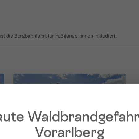
st die Bergbahnfahrt für Fußgänger:innen inkludiert.
ute Waldbrandgefahr
Vorarlberg