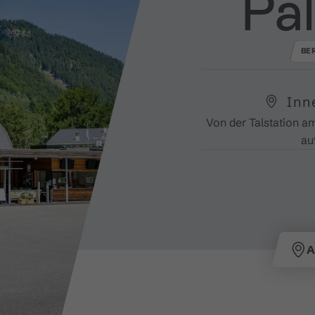
Pa
BE
Inn
Von der Talstation a
au
A