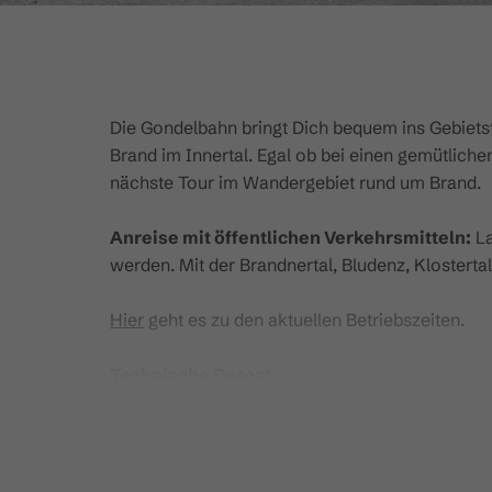
Die Gondelbahn bringt Dich bequem ins Gebietstei
Brand im Innertal. Egal ob bei einen gemütlich
nächste Tour im Wandergebiet rund um Brand.
Anreise mit öffentlichen Verkehrsmitteln:
La
werden. Mit der Brandnertal, Bludenz, Klosterta
Hier
geht es zu den aktuellen Betriebszeiten.
Technische Daten:
Bahntyp:
Einseilumlaufbahn mit 8er Kabinen
Horizontale Länge:
1.604 m
Schräge Länge:
1.692 m