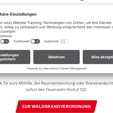
Liebe Gäste,
fgrund der anhaltenden Trockenheit gilt in
ganz Vorarlberg e
andverordnung
. Offenes Feuer, Rauchen und Grillen sind vor
Waldnähe und in Uferzonen streng verboten.
 euch um erhöhte Aufmerksamkeit und einen besonders rücks
Umgang mit der Natur.
r Biker:innen:
Legt euer Bike nach längeren Abfahrten nicht 
Gras. Heiße Bremsscheiben können trockenes Gras entzünden
Kontakt
k für eure Mithilfe. Bei Rauchentwicklung oder Brandverdacht 
sofort den Feuerwehr-Notruf 122.
+43 5559 224 0
station@brandnertal.at
ZUR WALDBRANDVERORDNUNG