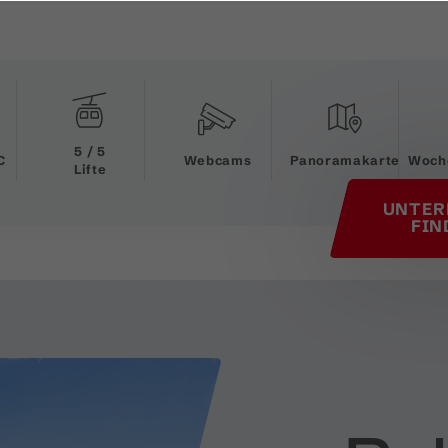
his page
5 / 5
C
Webcams
Panoramakarte
Woch
Lifte
UNTER
FIN