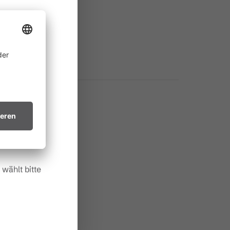
ine
 allem in
ichtsvollen
in trockenes
.
wählt bitte