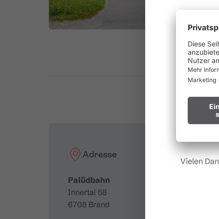
au
Waldbr
Wir bitten
Hinweis fü
Adresse
Vielen Dan
Palüdbahn
Innertal 58
6708 Brand