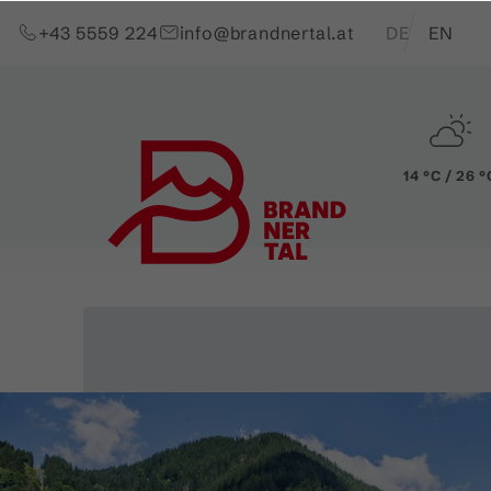
Zum Inhalt springen (Alt+0)
Zum Hauptmenü springen (Alt+1)
Translations of t
+43 5559 224
info@brandnertal.at
DE
EN
14 °C / 26 °