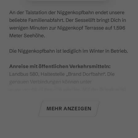
An der Talstation der Niggenkopfbahn endet unsere
beliebte Familienabfahrt. Der Sessellift bringt Dich in
wenigen Minuten zur Niggenkopf Terrasse auf 1.596
Meter Seehöhe.
Die Niggenkopfbahn ist lediglich im Winter in Betrieb.
Anreise mit öffentlichen Verkehrsmitteln:
Landbus 580, Haltestelle „Brand Dorfbahn“. Die
genauen Verbindungen können unter
www.vmobil.at
gesucht werden. Mit der Brandnertal,
Bludenz, Klostertal Gästekarte und mit der
Gästekarte Premium ist die Anreise mit öffentlichen
MEHR ANZEIGEN
Verkehrsmitteln kostenlos.
Hier
geht es zu den aktuellen Betriebszeiten.