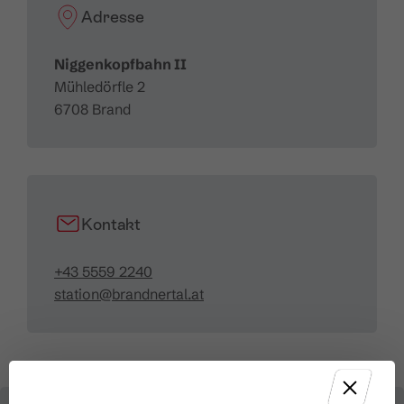
Adresse
Niggenkopfbahn II
Mühledörfle 2
6708 Brand
Kontakt
+43 5559 2240
station@brandnertal.at