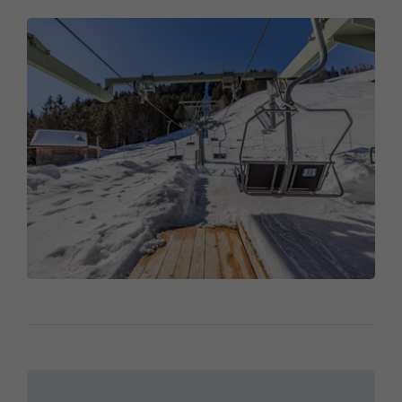
Technische Daten:
Bahntyp:
2er Sesselbahn
Horizontale Länge:
659 m
Schräge Länge:
743 m
Höhendifferenz:
323 m
Fahrgeschwindigkeit:
2,2 m/sec.
Förderleistung:
1.441 Pers./Std.