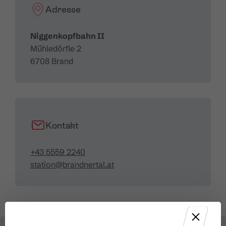
Adresse
Niggenkopfbahn II
Mühledörfle 2
6708 Brand
Kontakt
+43 5559 2240
station@brandnertal.at