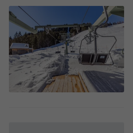
Technische Daten:
Bahntyp:
2er Sesselbahn
Horizontale Länge:
659 m
Schräge Länge:
743 m
Höhendifferenz:
323 m
Fahrgeschwindigkeit:
2,2 m/sec.
Förderleistung:
1.441 Pers./Std.