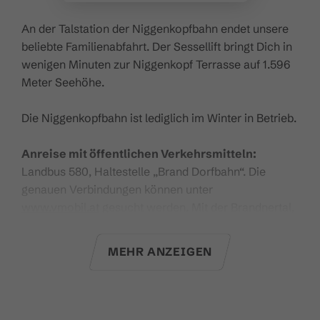
An der Talstation der Niggenkopfbahn endet unsere
beliebte Familienabfahrt. Der Sessellift bringt Dich in
wenigen Minuten zur Niggenkopf Terrasse auf 1.596
Meter Seehöhe.
Die Niggenkopfbahn ist lediglich im Winter in Betrieb.
Anreise mit öffentlichen Verkehrsmitteln:
Landbus 580, Haltestelle „Brand Dorfbahn“. Die
genauen Verbindungen können unter
www.vmobil.at
gesucht werden. Mit der Brandnertal,
Bludenz, Klostertal Gästekarte und mit der
Gästekarte Premium ist die Anreise mit öffentlichen
MEHR ANZEIGEN
Verkehrsmitteln kostenlos.
Hier
geht es zu den aktuellen Betriebszeiten.