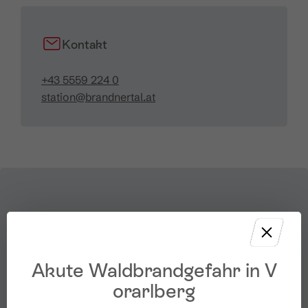
Kontakt
+43 5559 224 0
station@brandnertal.at
Akute Waldbrandgefahr in V
orarlberg