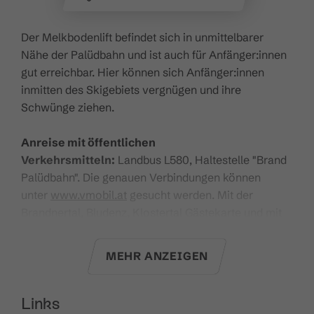
Der Melkbodenlift befindet sich in unmittelbarer
Nähe der Palüdbahn und ist auch für Anfänger:innen
gut erreichbar. Hier können sich Anfänger:innen
inmitten des Skigebiets vergnügen und ihre
Schwünge ziehen.
Anreise mit öffentlichen
Verkehrsmitteln:
Landbus L580, Haltestelle "Brand
Palüdbahn". Die genauen Verbindungen können
unter
www.vmobil.at
gesucht werden. Mit der
Brandnertal, Bludenz, Klostertal Gästekarte und mit
der Gästekarte Premium ist die Anreise mit
öffentlichen Verkehrsmitteln kostenlos.
MEHR ANZEIGEN
Hier
geht es zu den aktuellen Betriebszeiten.
Links