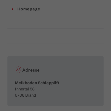
Technische Daten
Homepage
Bahntyp:
Schlepplift
Schräge Länge:
290 m
Höhendifferenz:
50 m
Fahrgeschwindigkeit:
2,5 m/sec.
Förderleistung:
800 Pers./Std.
Adresse
Melkboden Schlepplift
Innertal 58
6708 Brand