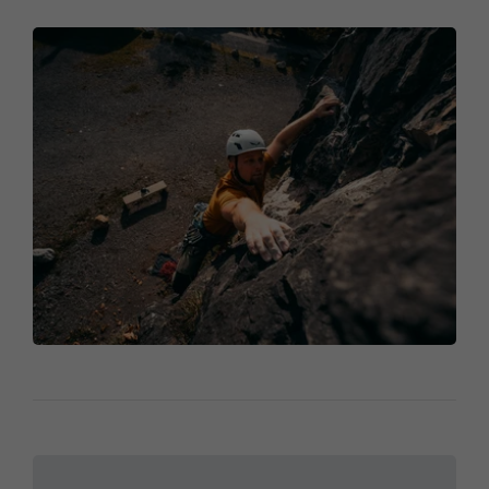
Platte).
Gestein/Felsstruktur:
Konglomerat mit vielen
Löchern, scharfkantigen Kieseln und Leisten. Es
dominiert athletische Kletterei. Meist lange
Ausdauerrouten, nur selten ist eine gute Technik
gefordert.
Schwierigkeit:
Vor allem für ambitionierte
Kletterer:innen mit Ausdauer und Mut. Extreme
Sportkletterrouten, zahlreiche mittelschwere Routen
und wenige leichte Klassiker.
Absicherung:
Meist sehr gut mit Klebehaken und
Inox-BH sowie Ketten an Standplätzen.