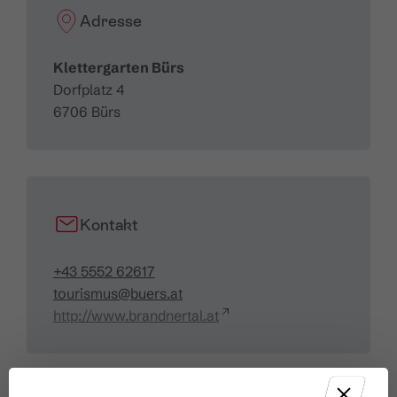
Adresse
Klettergarten Bürs
Dorfplatz 4
6706 Bürs
Kontakt
+43 5552 62617
tourismus@buers.at
http://www.brandnertal.at