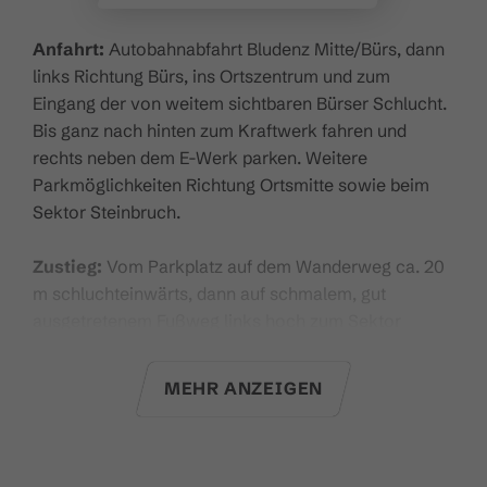
Anfahrt:
Autobahnabfahrt Bludenz Mitte/Bürs, dann
links Richtung Bürs, ins Ortszentrum und zum
Eingang der von weitem sichtbaren Bürser Schlucht.
Bis ganz nach hinten zum Kraftwerk fahren und
rechts neben dem E-Werk parken. Weitere
Parkmöglichkeiten Richtung Ortsmitte sowie beim
Sektor Steinbruch.
Zustieg:
Vom Parkplatz auf dem Wanderweg ca. 20
m schluchteinwärts, dann auf schmalem, gut
ausgetretenem Fußweg links hoch zum Sektor
„Bürser Verschneidung“. 100 m links befindet sich der
z.Z. gesperrte Sektor „Bürser Pfeiler“, rechtshaltend
MEHR ANZEIGEN
geht es am Wandfuß entlang zu den anderen
Sektoren. Zum Sektor „Bürser Platte“ 200 Meter
schluchtauswärts Richtung Zentrum. Der Sektor liegt
gut sichtbar auf der linken Seite (riesengroße glatte