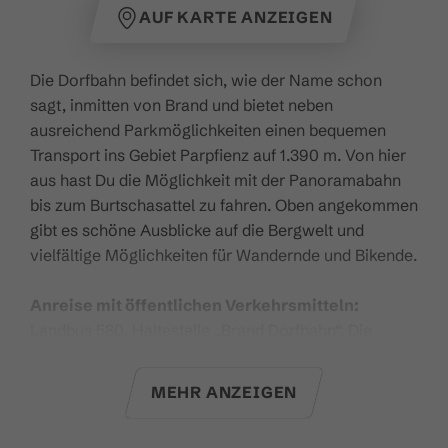
AUF KARTE ANZEIGEN
Die Dorfbahn befindet sich, wie der Name schon
sagt, inmitten von Brand und bietet neben
ausreichend Parkmöglichkeiten einen bequemen
Transport ins Gebiet Parpfienz auf 1.390 m. Von hier
aus hast Du die Möglichkeit mit der Panoramabahn
bis zum Burtschasattel zu fahren. Oben angekommen
gibt es schöne Ausblicke auf die Bergwelt und
vielfältige Möglichkeiten für Wandernde und Bikende.
Anreise mit öffentlichen Verkehrsmitteln:
Landbus 580, Haltestelle „Brand Dorfbahn“. Die
genauen Verbindungen können unter
www.vmobil.at
gesucht werden. Mit der Brandnertal,
MEHR ANZEIGEN
Bludenz, Klostertal Gästekarte und mit der
Gästekarte Premium ist die Anreise mit öffentlichen