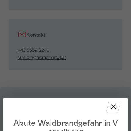
Kontakt
+43 5559 2240
station@brandnertal.at
Akute Waldbrandgefahr in V