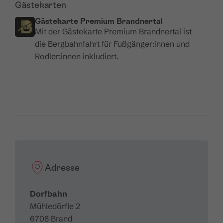
Verkehrsmitteln kostenlos.
Gästekarten
Gästekarte Premium Brandnertal
Hier
geht es zu den aktuellen Betriebszeiten.
Mit der Gästekarte Premium Brandnertal ist
die Bergbahnfahrt für Fußgänger:innen und
Technische Daten:
Rodler:innen inkludiert.
Bahntyp:
Einseilumlaufbahn mit 8er Kabinen
Horizontale Länge:
1.049 m
Schräge Länge:
1.119 m
Höhendifferenz:
390 m
Fahrgeschwindigkeit:
6 m/sec.
Förderleistung:
1.721 Pers./Std.
Adresse
Dorfbahn
Mühledörfle 2
6708 Brand