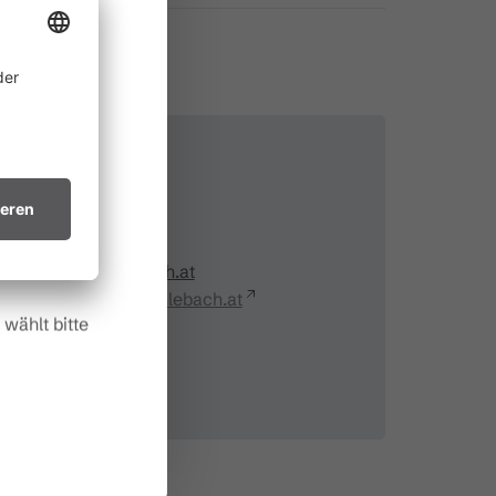
ine
 allem in
ichtsvollen
Kontakt
in trockenes
+43 5559 225 82
.
info@muehlebach.at
http://www.muehlebach.at
wählt bitte