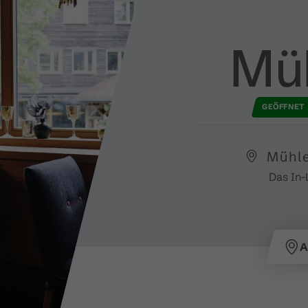
Mü
GEÖFFNET
Mühle
Das In-
A