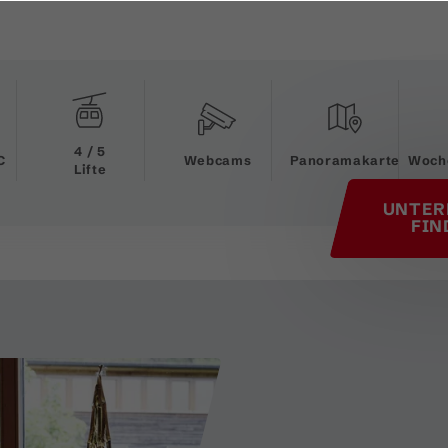
his page
4 / 5
C
Webcams
Panoramakarte
Woch
Lifte
UNTER
FIN