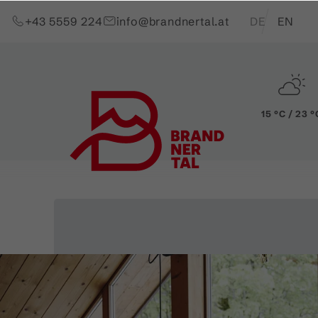
Zum Inhalt springen (Alt+0)
Zum Hauptmenü springen (Alt+1)
Translations of t
+43 5559 224
info@brandnertal.at
DE
EN
15 °C / 23 °