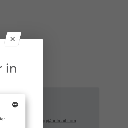
 in
Kontakt
wolle.babykleidung@hotmail.com
ine