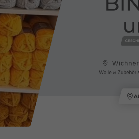
BIN
u
GESCH
Wichner
Wolle & Zubehör 
A