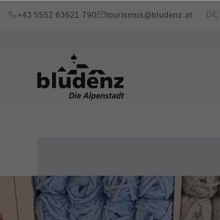
Zum Inhalt springen (Alt+0)
Zum Hauptmenü springen (Alt+1)
Transla
DE
+43 5552 63621 790
tourismus@bludenz.at