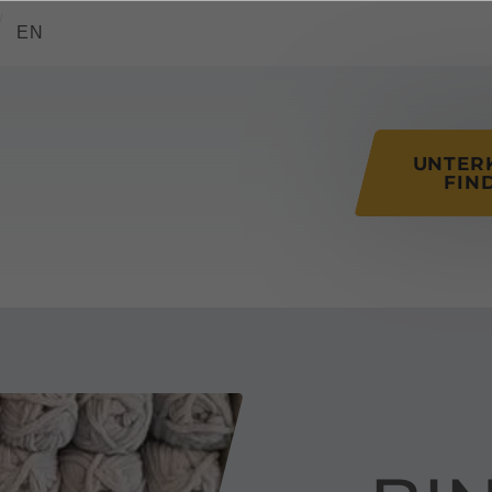
tions of this page
EN
UNTER
FIN