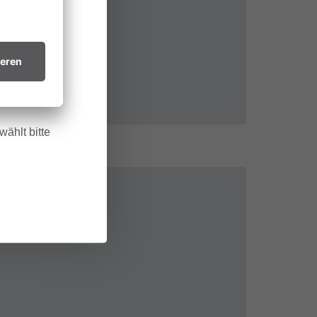
 allem in
htsvollen
in trockenes
.
ählt bitte