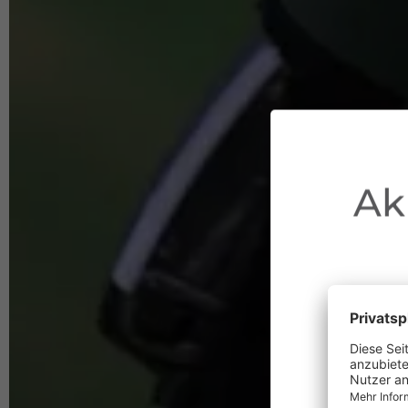
Ak
au
Waldbr