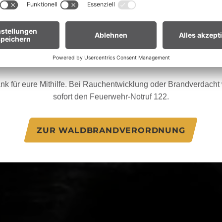
Waldnähe und in Uferzonen streng verboten.
en euch um erhöhte Aufmerksamkeit und einen besonders rücksic
Umgang mit der Natur.
ür Biker:innen:
Legt euer Bike nach längeren Abfahrten nicht 
Gras. Heiße Bremsscheiben können trockenes Gras entzünden
nk für eure Mithilfe. Bei Rauchentwicklung oder Brandverdacht w
sofort den Feuerwehr-Notruf 122.
ZUR WALDBRANDVERORDNUNG