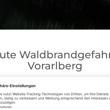
ute Waldbrandgefahr
Vorarlberg
Liebe Gäste,
ganz Vorarlberg e
fgrund der anhaltenden Trockenheit gilt in
andverordnung
. Offenes Feuer, Rauchen und Grillen sind vor