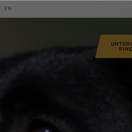
tions of this page
EN
UNTER
FIN