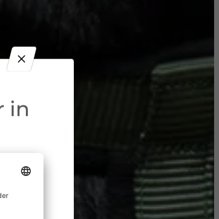
 in
ine
 allem in