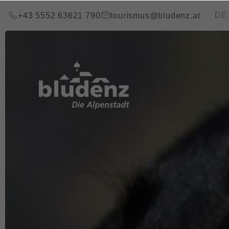
Zum Inhalt springen (Alt+0)
Zum Hauptmenü springen (Alt+1)
Transla
DE
+43 5552 63621 790
tourismus@bludenz.at