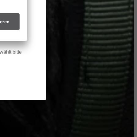
htsvollen
in trockenes
.
ählt bitte