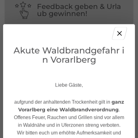
Feedback geben & Urla
ub gewinnen!
Deine Meinung ist uns wichtig – Feedback
geben und mit etwas Glück unvergessliche
Urlaubserlebnisse in Österreich gewinnen.
Akute Waldbrandgefahr i
n Vorarlberg
JETZT MITMACHEN!
Liebe Gäste,
ganz
aufgrund der anhaltenden Trockenheit gilt in
Vorarlberg eine Waldbrandverordnung
.
Offenes Feuer, Rauchen und Grillen sind vor allem
in Waldnähe und in Uferzonen streng verboten.
Wir bitten euch um erhöhte Aufmerksamkeit und