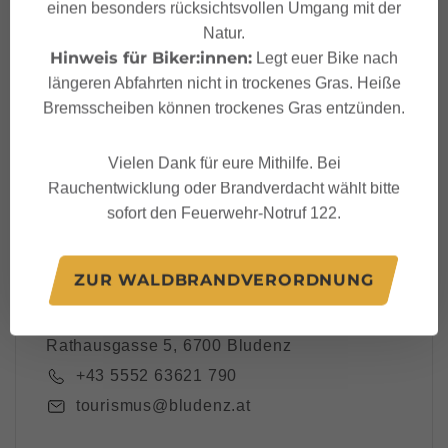
einen besonders rücksichtsvollen Umgang mit der
Dein Bludenz Newslett
Natur.
er
Hinweis für Biker:innen:
Legt euer Bike nach
längeren Abfahrten nicht in trockenes Gras. Heiße
Bremsscheiben können trockenes Gras entzünden.
Vielen Dank für eure Mithilfe. Bei
Ich akzeptiere die
Datenschutzbestimmungen
Rauchentwicklung oder Brandverdacht wählt bitte
sofort den Feuerwehr-Notruf 122.
ZUR WALDBRANDVERORDNUNG
Alpenstadt Bludenz Tourismus
Rathausgasse 5, 6700 Bludenz
+43 5552 63621 790
tourismus@bludenz.at