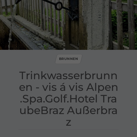
BRUNNEN
Trinkwasserbrunn
en ​-​ vis á vis Alpen​
.​Spa​.​Golf​.​Hotel Tra
ubeBraz Außerbra
z