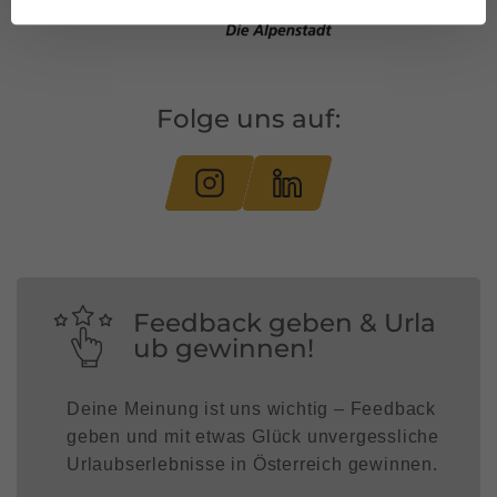
Folge uns auf:
Feedback geben & Urla
ub gewinnen!
Deine Meinung ist uns wichtig – Feedback
geben und mit etwas Glück unvergessliche
Urlaubserlebnisse in Österreich gewinnen.