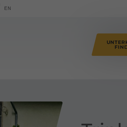
tions of this page
EN
UNTER
FIN