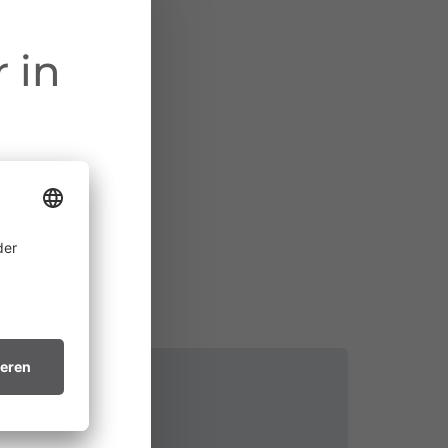
 in
ine
 allem in
htsvollen
in trockenes
.