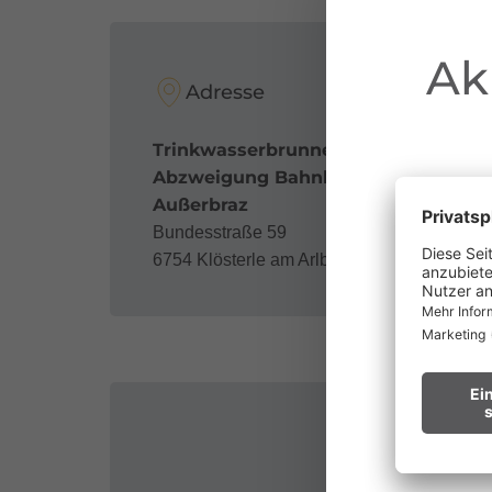
Ak
Adresse
Trinkwasserbrunnen -
Abzweigung Bahnhofstraße
Außerbraz
Bundesstraße 59
6754 Klösterle am Arlberg
au
Waldbr
Wir bitt
Hinweis f