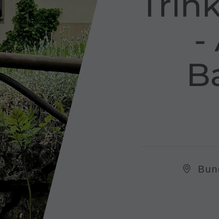
Trin
​
B
Bun