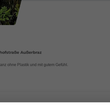
hofstraße Außerbraz
ganz ohne Plastik und mit gutem Gefühl.