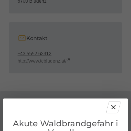
6700 Bludenz
Kontakt
+43 5552 63312
http://www.tcbludenz.at/
Akute Waldbrandgefahr i