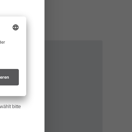
ine
 allem in
htsvollen
in trockenes
.
ählt bitte