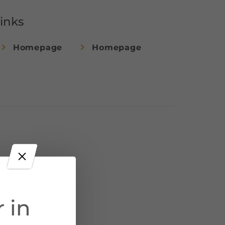
inks
Homepage
Homepage
 in