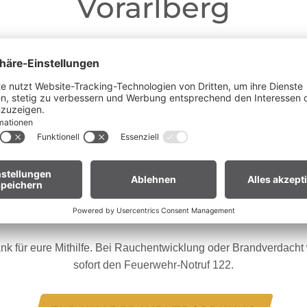
Vorarlberg
Liebe Gäste,
ganz Vorarlberg e
fgrund der anhaltenden Trockenheit gilt in
andverordnung
. Offenes Feuer, Rauchen und Grillen sind vor
Waldnähe und in Uferzonen streng verboten.
en euch um erhöhte Aufmerksamkeit und einen besonders rücksic
Umgang mit der Natur.
ür Biker:innen:
Legt euer Bike nach längeren Abfahrten nicht 
Gras. Heiße Bremsscheiben können trockenes Gras entzünden
nk für eure Mithilfe. Bei Rauchentwicklung oder Brandverdacht w
sofort den Feuerwehr-Notruf 122.