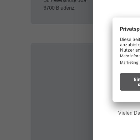
St. Peterstraße 18a
6700 Bludenz
au
Waldbr
Wir bitt
Hinweis f
Vielen Da