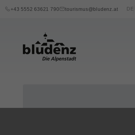
Zum Inhalt springen (Alt+0)
Zum Hauptmenü springen (Alt+1)
Transla
DE
+43 5552 63621 790
tourismus@bludenz.at