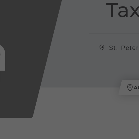
Ta
St. Pete
A