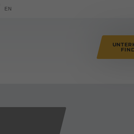
tions of this page
EN
UNTER
FIN