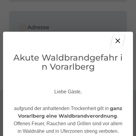
Adresse
Spielplatz Remise
Am Raiffeisenplatz 1
Akute Waldbrandgefahr i
6700 Bludenz
n Vorarlberg
Liebe Gäste,
ganz
aufgrund der anhaltenden Trockenheit gilt in
Vorarlberg eine Waldbrandverordnung
.
Offenes Feuer, Rauchen und Grillen sind vor allem
in Waldnähe und in Uferzonen streng verboten.