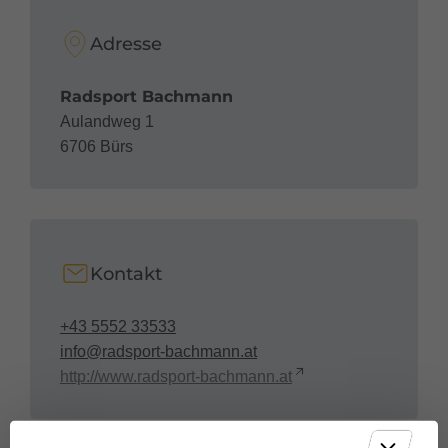
Adresse
Radsport Bachmann
Aulandweg 1
6706 Bürs
Kontakt
+43 5552 33533
info@radsport-bachmann.at
http://www.radsport-bachmann.at