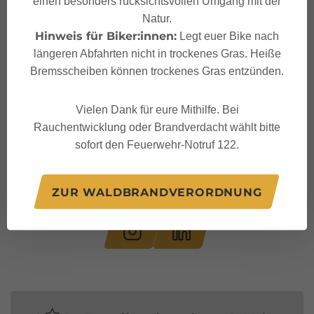
einen besonders rücksichtsvollen Umgang mit der
Natur.
Hinweis für Biker:innen:
Legt euer Bike nach
längeren Abfahrten nicht in trockenes Gras. Heiße
Bremsscheiben können trockenes Gras entzünden.
Vielen Dank für eure Mithilfe. Bei
Rauchentwicklung oder Brandverdacht wählt bitte
sofort den Feuerwehr-Notruf 122.
Folge uns auf:
ZUR WALDBRANDVERORDNUNG