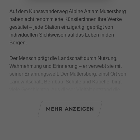
Auf dem Kunstwanderweg Alpine Art am Muttersberg
haben acht renommierte Künstler:innen ihre Werke
gestaltet – jede Station einzigartig, geprägt von
individuellen Sichtweisen auf das Leben in den
Bergen.
Der Mensch prägt die Landschaft durch Nutzung,
Wahrnehmung und Erinnerung – er verwebt sie mit
seiner Erfahrungswelt. Der Muttersberg, einst Ort von
Landwirtschaft, Bergbau, Schule und Kapelle, birgt
viele Geschichten. Aus dieser Vielfalt entstand die
Idee einer „Köpfegalerie“: Köpfe aus lokalem Material,
inspiriert von historischen und heutigen Figuren, laden
MEHR ANZEIGEN
zum Verweilen, Erinnern und Berühren ein.
Material: Zement, Schotter
Größe: variabel