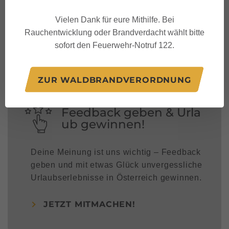
Folge uns auf:
Vielen Dank für eure Mithilfe. Bei
Rauchentwicklung oder Brandverdacht wählt bitte
sofort den Feuerwehr-Notruf 122.
ZUR WALDBRANDVERORDNUNG
Feedback geben & Urla
ub gewinnen!
Deine Meinung ist uns wichtig – Feedback
geben und mit etwas Glück unvergessliche
Urlaubserlebnisse in Österreich gewinnen.
JETZT MITMACHEN!