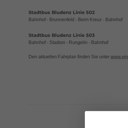
Stadtbus Bludenz Linie 502
Bahnhof - Brunnenfeld - Beim Kreuz - Bahnhof
Stadtbus Bludenz Linie 503
Bahnhof - Stadion - Rungelin - Bahnhof
Den aktuellen Fahrplan finden Sie unter
www.vmo