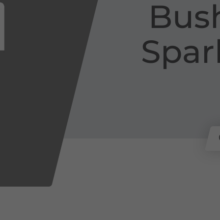
Busha
Spar