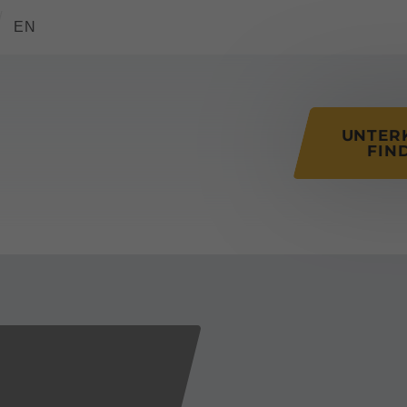
tions of this page
EN
UNTER
FIN