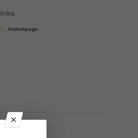
inks
Homepage