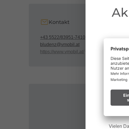
Ak
Kontakt
+43 5522/83951-7410
bludenz@vmobil.at
https://www.vmobil.at/
au
Waldbr
Wir bitt
Hinweis f
Vielen Da