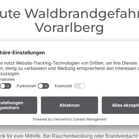
ute Waldbrandgefahr
Vorarlberg
Liebe Gäste,
ganz Vorarlberg e
fgrund der anhaltenden Trockenheit gilt in
andverordnung
. Offenes Feuer, Rauchen und Grillen sind vor
Waldnähe und in Uferzonen streng verboten.
en euch um erhöhte Aufmerksamkeit und einen besonders rücksic
Umgang mit der Natur.
ür Biker:innen:
Legt euer Bike nach längeren Abfahrten nicht 
Gras. Heiße Bremsscheiben können trockenes Gras entzünden
nk für eure Mithilfe. Bei Rauchentwicklung oder Brandverdacht w