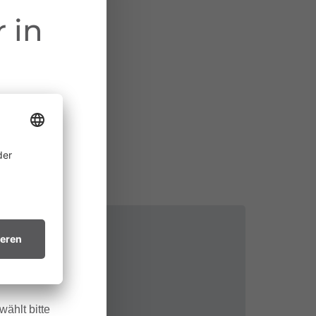
 in
ine
 allem in
htsvollen
in trockenes
.
ählt bitte