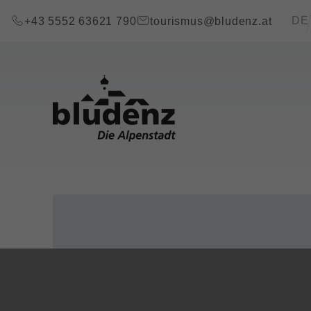
Zum Inhalt springen (Alt+0)
Zum Hauptmenü springen (Alt+1)
Transla
DE
+43 5552 63621 790
tourismus@bludenz.at