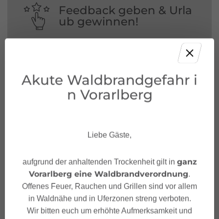
Feedback geben & Urla
ub gewinnen!
Deine Meinung ist uns wichtig – Feedback
geben und mit etwas Glück unvergessliche
Urlaubserlebnisse in Österreich gewinnen.
Akute Waldbrandgefahr i
n Vorarlberg
JETZT MITMACHEN!
Liebe Gäste,
ganz
aufgrund der anhaltenden Trockenheit gilt in
Vorarlberg eine Waldbrandverordnung
.
Offenes Feuer, Rauchen und Grillen sind vor allem
in Waldnähe und in Uferzonen streng verboten.
Wir bitten euch um erhöhte Aufmerksamkeit und