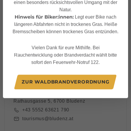
einen besonders rücksichtsvollen Umgang mit der
Dein Bludenz Newslett
Natur.
er
Hinweis für Biker:innen:
Legt euer Bike nach
längeren Abfahrten nicht in trockenes Gras. Heiße
Bremsscheiben können trockenes Gras entzünden.
Vielen Dank für eure Mithilfe. Bei
Ich akzeptiere die
Datenschutzbestimmungen
Rauchentwicklung oder Brandverdacht wählt bitte
sofort den Feuerwehr-Notruf 122.
ZUR WALDBRANDVERORDNUNG
Alpenstadt Bludenz Tourismus
Rathausgasse 5, 6700 Bludenz
+43 5552 63621 790
tourismus@bludenz.at