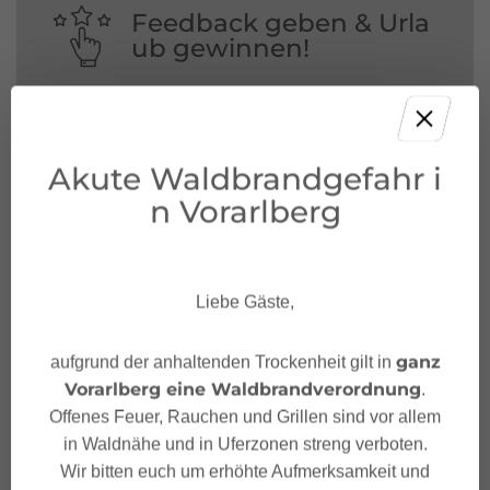
Feedback geben & Urla
ub gewinnen!
Deine Meinung ist uns wichtig – Feedback
geben und mit etwas Glück unvergessliche
Urlaubserlebnisse in Österreich gewinnen.
Akute Waldbrandgefahr i
n Vorarlberg
JETZT MITMACHEN!
Liebe Gäste,
ganz
aufgrund der anhaltenden Trockenheit gilt in
Vorarlberg eine Waldbrandverordnung
.
Offenes Feuer, Rauchen und Grillen sind vor allem
in Waldnähe und in Uferzonen streng verboten.
Wir bitten euch um erhöhte Aufmerksamkeit und