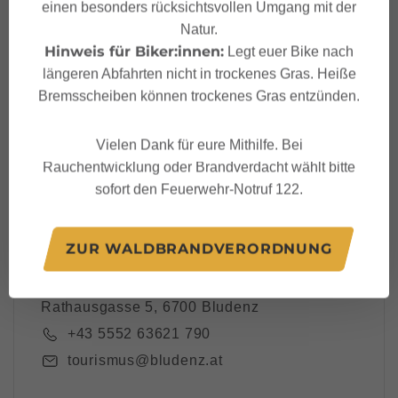
einen besonders rücksichtsvollen Umgang mit der
Dein Bludenz Newslett
Natur.
er
Hinweis für Biker:innen:
Legt euer Bike nach
längeren Abfahrten nicht in trockenes Gras. Heiße
Bremsscheiben können trockenes Gras entzünden.
Vielen Dank für eure Mithilfe. Bei
Ich akzeptiere die
Datenschutzbestimmungen
Rauchentwicklung oder Brandverdacht wählt bitte
sofort den Feuerwehr-Notruf 122.
ZUR WALDBRANDVERORDNUNG
Alpenstadt Bludenz Tourismus
Rathausgasse 5, 6700 Bludenz
+43 5552 63621 790
tourismus@bludenz.at