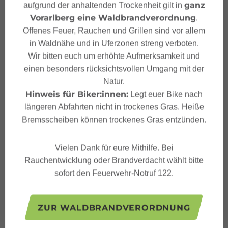
ganz
aufgrund der anhaltenden Trockenheit gilt in
Vorarlberg eine Waldbrandverordnung
.
Adresse
Offenes Feuer, Rauchen und Grillen sind vor allem
in Waldnähe und in Uferzonen streng verboten.
Sauna Val Blu
Wir bitten euch um erhöhte Aufmerksamkeit und
Haldenweg 2a
einen besonders rücksichtsvollen Umgang mit der
6700 Bludenz
Natur.
Hinweis für Biker:innen:
Legt euer Bike nach
längeren Abfahrten nicht in trockenes Gras. Heiße
Bremsscheiben können trockenes Gras entzünden.
Kontakt
Vielen Dank für eure Mithilfe. Bei
Rauchentwicklung oder Brandverdacht wählt bitte
+43 5552 63106
sofort den Feuerwehr-Notruf 122.
valblu@bludenz.at
http://www.valblu.at/
ZUR WALDBRANDVERORDNUNG