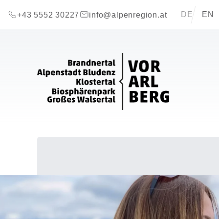
Zum Inhalt springen (Alt+0)
Zum Hauptmenü springen (Alt+1)
Translations 
DE
EN
+43 5552 30227
info@alpenregion.at