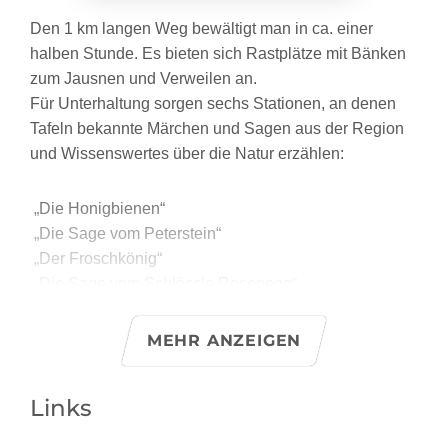
Den 1 km langen Weg bewältigt man in ca. einer
halben Stunde. Es bieten sich Rastplätze mit Bänken
zum Jausnen und Verweilen an.
Für Unterhaltung sorgen sechs Stationen, an denen
Tafeln bekannte Märchen und Sagen aus der Region
und Wissenswertes über die Natur erzählen:
„Die Honigbienen“
„Die Sage vom Peterstein“
„Der Froschkönig“
„Die Sage vom Schlössle Rosenegg“
„Die Schesaplana-Sage“
MEHR ANZEIGEN
Die Tafeln wurden von den Kindern des Kindergartens,
der Volksschule und der Mitteschule Bürs künstlerisch
Links
in Szene gesetzt. Lustige Holzmännchen begleiten
dabei als Wegweiser den Weg. Ein märchenhaftes